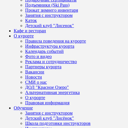
Подъемники (Ski Pass)
Прокат зимнего инвентаря
Занятия с инструктором
Каток
Детский клуб "Лисенок"
Кафе и ресторан
О курорте
Правила поведения на курорте
Инфраструктура курорта
Календарь событий
Фото и видео
Реклама и сотрудничество
Партнеры курорта
Вакансии
Новости
СМИ о нас
ДОЛ "Красное Озеро"
Альтернативная энергетика
О курорте
Правовая информация
Обучение
Занятия с инструктором
Детский клуб "Лисёнок"
Школа подготовки инструкторов