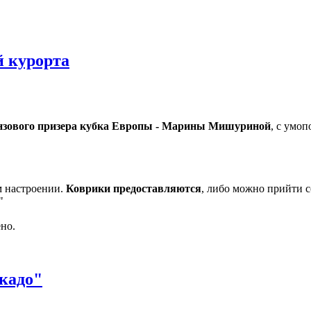
й курорта
онзового призера кубка Европы - Марины Мишуриной
, с умо
м настроении.
Коврики предоставляются
, либо можно прийти с
"
но.
кадо"