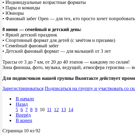
• Индивидуальные возрастные форматы
• Пары и команды
• Юниоры
• Фановый забег Open — для тех, кто просто хочет попробовать
8 июня — семейный и детский день:
• Яркий детский праздник
• Спортивный формат для детей (с зачётом и призами)
• Семейный фановый забег
• Детский фановый формат — для малышей от 3 лет
Трассы от 3 до 7 км, от 20 до 40 этапов — каждому по силам!
Зона финиша, фото, музыка, ведущий, атмосфера героизма — вс
Для подписчиков нашей группы Вконтакте действует промо
Зарегистрироваться
Подписаться на группу и участвовать со с
В начало
Назад
5
6
7
8
9
10
11
12
13
14
Вперёд
В конец
Страница 10 из 92