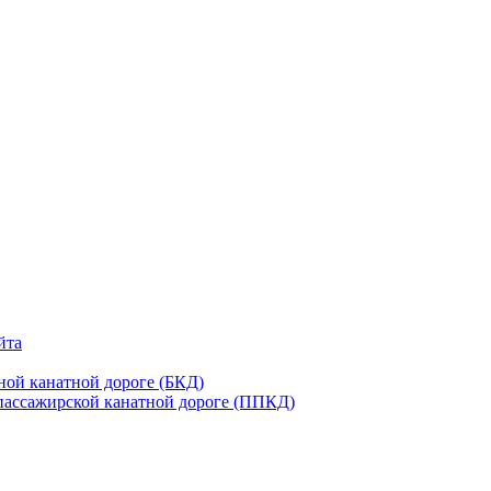
йта
 канатной дороге (БКД)
ажирской канатной дороге (ППКД)