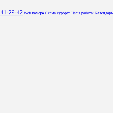
441-29-42
Web камера
Схема курорта
Часы работы
Календарь