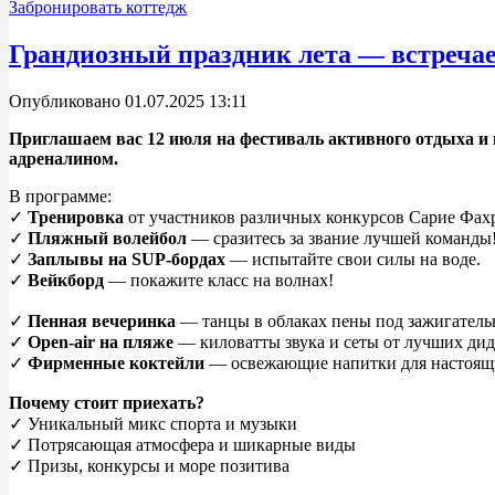
Забронировать коттедж
Грандиозный праздник лета — встречае
Опубликовано 01.07.2025 13:11
Приглашаем вас 12 июля на фестиваль активного отдыха 
адреналином.
В программе:
✓
Тренировка
от участников различных конкурсов Сарие Фах
✓
Пляжный волейбол
— сразитесь за звание лучшей команды
✓
Заплывы на SUP-бордах
— испытайте свои силы на воде.
✓
Вейкборд
— покажите класс на волнах!
✓
Пенная вечеринка
— танцы в облаках пены под зажигатель
✓
Open-air на пляже
— киловатты звука и сеты от лучших дид
✓
Фирменные коктейли
— освежающие напитки для настоящ
Почему стоит приехать?
✓ Уникальный микс спорта и музыки
✓ Потрясающая атмосфера и шикарные виды
✓ Призы, конкурсы и море позитива