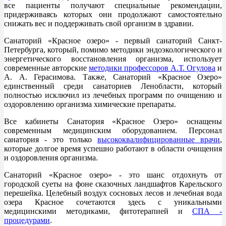
все пациенты получают специальные рекомендации,
придерживаясь которых они продолжают самостоятельно
снижать вес и поддерживать свой организм в здравии.
Санаторий «Красное озеро» - первый санаторий Санкт-
Петербурга, который, помимо методики эндоэкологического и
энергетического восстановления организма, использует
современные авторские
методики профессоров А.Т. Огулова
и
А. А. Герасимова. Также, Санаторий «Красное Озеро»
единственный среди санаториев Ленобласти, который
полностью исключил из лечебных программ по очищению и
оздоровлению организма химические препараты.
Все кабинеты Санатория «Красное Озеро» оснащены
современным медицинским оборудованием. Персонал
санатория - это только
высококвалифицированные врачи
,
которые долгое время успешно работают в области очищения
и оздоровления организма.
Санаторий «Красное озеро» - это шанс отдохнуть от
городской суеты на фоне сказочных ландшафтов Карельского
перешейка. Целебный воздух сосновых лесов и лечебная вода
озера Красное сочетаются здесь с уникальными
медицинскими методиками, фитотерапией и
СПА -
процедурами
.