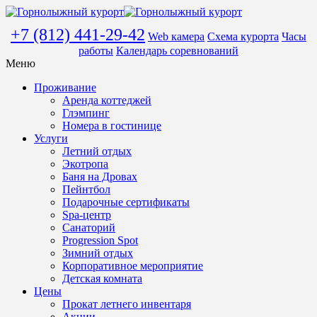
+7 (812) 441-29-42
Web камера
Схема курорта
Часы
работы
Календарь соревнований
Меню
Проживание
Аренда коттеджей
Глэмпинг
Номера в гостинице
Услуги
Летний отдых
Экотропа
Баня на Дровах
Пейнтбол
Подарочные сертификаты
Spa-центр
Санаторий
Progression Spot
Зимний отдых
Корпоративное мероприятие
Детская комната
Цены
Прокат летнего инвентаря
Акции