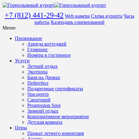
+7 (812) 441-29-42
Web камера
Схема курорта
Часы
работы
Календарь соревнований
Меню
Проживание
Аренда коттеджей
Глэмпинг
Номера в гостинице
Услуги
Летний отдых
Экотропа
Баня на Дровах
Пейнтбол
Подарочные сертификаты
Spa-центр
Санаторий
Progression Spot
Зимний отдых
Корпоративное мероприятие
Детская комната
Цены
Прокат летнего инвентаря
Акции