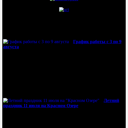
Новости курорта
График работы с 3 по 9
августа
03 Август 2026
График работы "Красного Озера" с 3 по 9 августа. Вход на
территорию курорта свободный. Для гостей работает
бесплатная парковка. Служба размещения коттеджного
поселка: круглосуточно +7 (921) 383-45-56 Кафе...
Летний
праздник 11 июля на Красном Озере
08 Июль 2026
Приглашаем всех на самый летний праздник на курорте