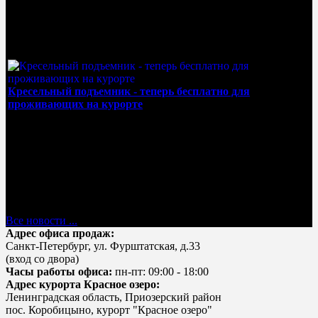
"Красное Озеро". В субботу, 11 июля берите друзей, родных,
детей и отмечайте с нами середину лета. «Красное...
Кресельный подъемник - теперь бесплатно для
проживающих на курорте
01 Июль 2026
Лето — время осматривать окрестности не только пешком!
Ведь наш кресельный подъемник на курорте «Красное
Озеро» работает не только зимой для сноубордистов и
лыжников, но...
Все новости ...
Адрес офиса продаж:
Санкт-Петербург, ул. Фурштатская, д.33
(вход со двора)
Часы работы офиса:
пн-пт: 09:00 - 18:00
Адрес курорта Красное озеро:
Ленинградская область, Приозерский район
пос. Коробицыно, курорт "Красное озеро"