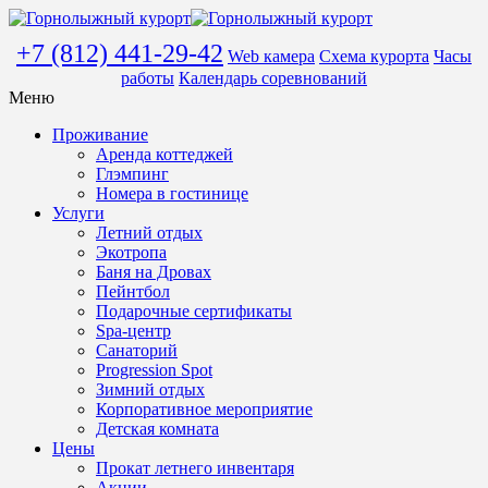
+7 (812) 441-29-42
Web камера
Схема курорта
Часы
работы
Календарь соревнований
Меню
Проживание
Аренда коттеджей
Глэмпинг
Номера в гостинице
Услуги
Летний отдых
Экотропа
Баня на Дровах
Пейнтбол
Подарочные сертификаты
Spa-центр
Санаторий
Progression Spot
Зимний отдых
Корпоративное мероприятие
Детская комната
Цены
Прокат летнего инвентаря
Акции