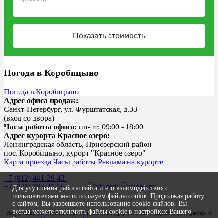
Bnovo
Погода в Коробицыно
Погода в Коробицыно
Адрес офиса продаж:
Санкт-Петербург, ул. Фурштатская, д.33
(вход со двора)
Часы работы офиса:
пн-пт: 09:00 - 18:00
Адрес курорта Красное озеро:
Ленинградская область, Приозерский район
пос. Коробицыно, курорт "Красное озеро"
Карта проезда
Часы работы
Реклама на курорте
+7 (812) 441-29-42
+7 (921) 383-45-56
Для улучшения работы сайта и его взаимодействия с
пользователями мы используем файлы cookie. Продолжая работу
с сайтом, Вы разрешаете использование cookie-файлов. Вы
всегда можете отключить файлы cookie в настройках Вашего
Информация на сайте не является публичной офертой и носит справочный характер.
©