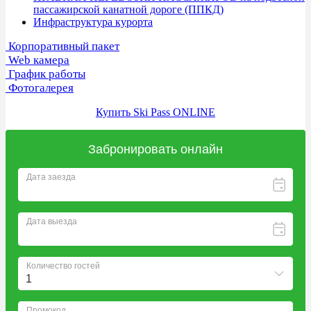
пассажирской канатной дороге (ППКД)
Инфраструктура курорта
Корпоративный пакет
Web камера
График работы
Фотогалерея
Купить Ski Pass ONLINE