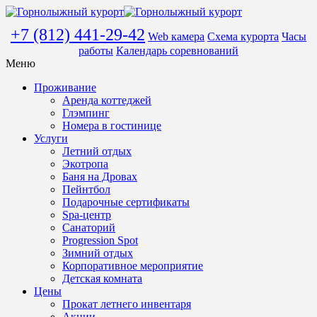
+7 (812) 441-29-42
Web камера
Схема курорта
Часы
работы
Календарь соревнований
Меню
Проживание
Аренда коттеджей
Глэмпинг
Номера в гостинице
Услуги
Летний отдых
Экотропа
Баня на Дровах
Пейнтбол
Подарочные сертификаты
Spa-центр
Санаторий
Progression Spot
Зимний отдых
Корпоративное мероприятие
Детская комната
Цены
Прокат летнего инвентаря
Акции