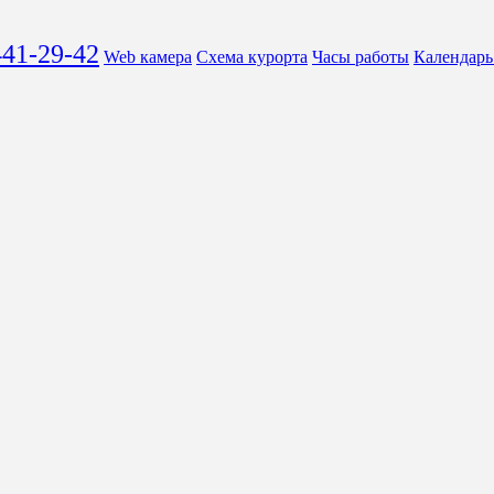
441-29-42
Web камера
Схема курорта
Часы работы
Календарь